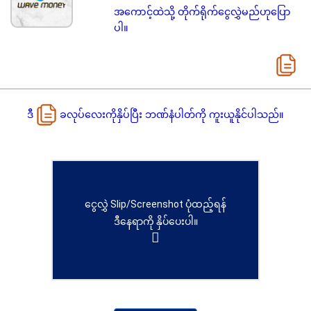
အကောင့်ထဲသို့ တိုက်ရိုက်ငွေလွှဲမည်ဟုပြော
ပါ။
ဒီ
ခလုပ်လေးကိုနှိပ်ပြီး ဘဏ်နံပါတ်ကို ကူးယူနိုင်ပါသည်။
ငွေလွှဲ Slip/Screenshot ပုံထည့်ရန်
ဒီနေရာကို နှိပ်ပေးပါ။